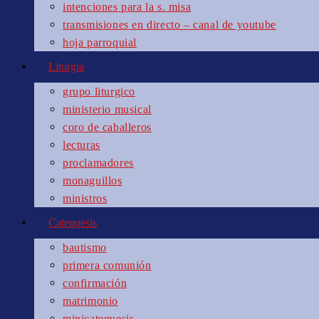
intenciones para la s. misa
transmisiones en directo – canal de youtube
hoja parroquial
Liturgia
grupo liturgico
ministerio musical
coro de caballeros
lecturas
proclamadores
monaguillos
ministros
Catequesis
bautismo
primera comunión
confirmación
matrimonio
minicatequesis