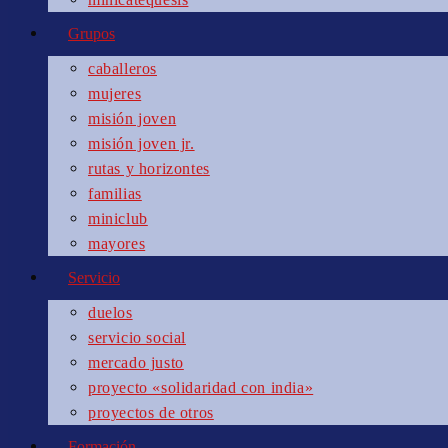
Grupos
caballeros
mujeres
misión joven
misión joven jr.
rutas y horizontes
familias
miniclub
mayores
Servicio
duelos
servicio social
mercado justo
proyecto «solidaridad con india»
proyectos de otros
Formación