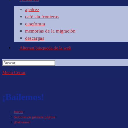
ajedrez
café sin fronteras
cineforum
memorias de la migración
descargas
Alternar búsqueda de la web
Menú
Cerrar
¡Bailemos!
Inicio
>
Noticias en primera página
>
¡Bailemos!