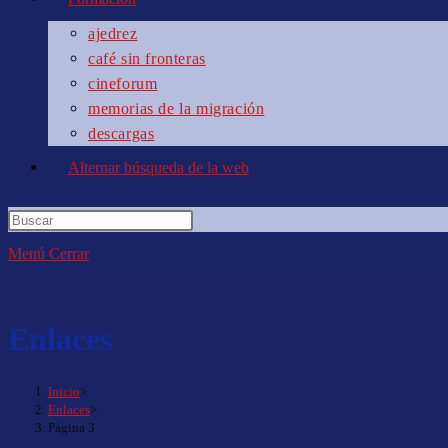
ajedrez
café sin fronteras
cineforum
memorias de la migración
descargas
Alternar búsqueda de la web
Menú
Cerrar
Enlaces
Inicio
>
Enlaces
>
Página 3