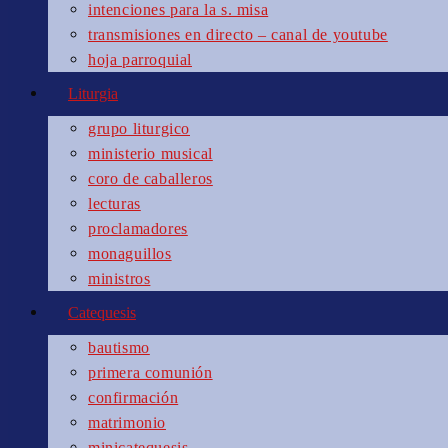
intenciones para la s. misa
transmisiones en directo – canal de youtube
hoja parroquial
Liturgia
grupo liturgico
ministerio musical
coro de caballeros
lecturas
proclamadores
monaguillos
ministros
Catequesis
bautismo
primera comunión
confirmación
matrimonio
minicatequesis