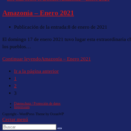
Amazonía – Enero 2021
Publicación de la entrada:
8 de enero de 2021
El domingo 17 de enero 2021 tuvo lugar esta extraordinaria ch
los pueblos…
Continuar leyendo
Amazonía – Enero 2021
Ir a la página anterior
1
2
3
Datenschutz / Protección de datos
Impressum
Copyright - WordPress Theme by OceanWP
Cerrar menú