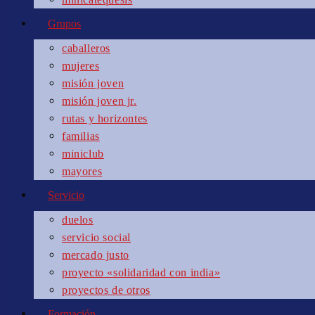
Grupos
caballeros
mujeres
misión joven
misión joven jr.
rutas y horizontes
familias
miniclub
mayores
Servicio
duelos
servicio social
mercado justo
proyecto «solidaridad con india»
proyectos de otros
Formación