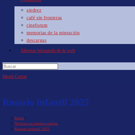
ajedrez
café sin fronteras
cineforum
memorias de la migración
descargas
Alternar búsqueda de la web
Menú
Cerrar
Rosario infantil 2025
Inicio
>
Noticias en primera página
>
Rosario infantil 2025