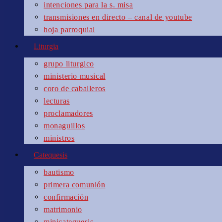
intenciones para la s. misa
transmisiones en directo – canal de youtube
hoja parroquial
Liturgia
grupo liturgico
ministerio musical
coro de caballeros
lecturas
proclamadores
monaguillos
ministros
Catequesis
bautismo
primera comunión
confirmación
matrimonio
minicatequesis