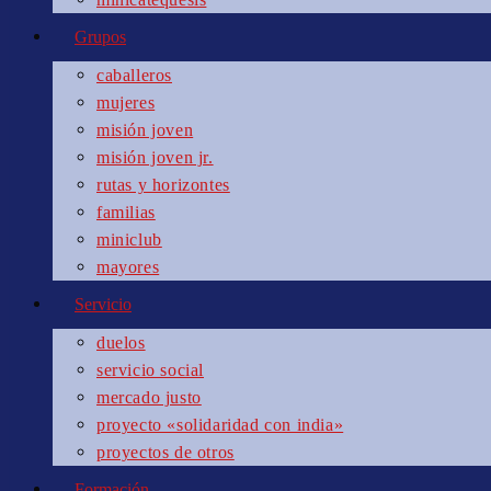
Grupos
caballeros
mujeres
misión joven
misión joven jr.
rutas y horizontes
familias
miniclub
mayores
Servicio
duelos
servicio social
mercado justo
proyecto «solidaridad con india»
proyectos de otros
Formación