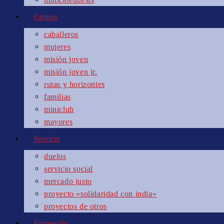
Grupos
caballeros
mujeres
misión joven
misión joven jr.
rutas y horizontes
familias
miniclub
mayores
Servicio
duelos
servicio social
mercado justo
proyecto «solidaridad con india»
proyectos de otros
Formación