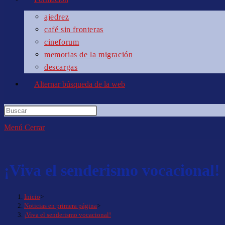
ajedrez
café sin fronteras
cineforum
memorias de la migración
descargas
Alternar búsqueda de la web
Menú
Cerrar
¡Viva el senderismo vocacional!
Inicio
>
Noticias en primera página
>
¡Viva el senderismo vocacional!