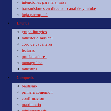
intenciones para la s. misa
transmisiones en directo – canal de youtube
hoja parroquial
Liturgia
grupo liturgico
ministerio musical
coro de caballeros
lecturas
proclamadores
monaguillos
ministros
Catequesis
bautismo
primera comunión
confirmación
matrimonio
minicatequesis