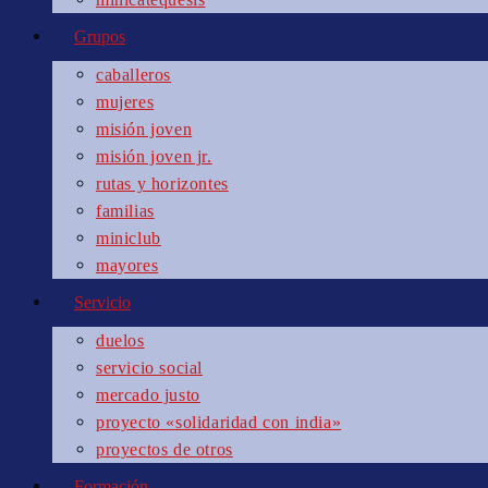
Grupos
caballeros
mujeres
misión joven
misión joven jr.
rutas y horizontes
familias
miniclub
mayores
Servicio
duelos
servicio social
mercado justo
proyecto «solidaridad con india»
proyectos de otros
Formación