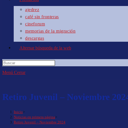
ajedrez
café sin fronteras
cineforum
memorias de la migración
descargas
Alternar búsqueda de la web
Menú
Cerrar
Retiro Juvenil – Noviembre 202
Inicio
>
Noticias en primera página
>
Retiro Juvenil – Noviembre 2024