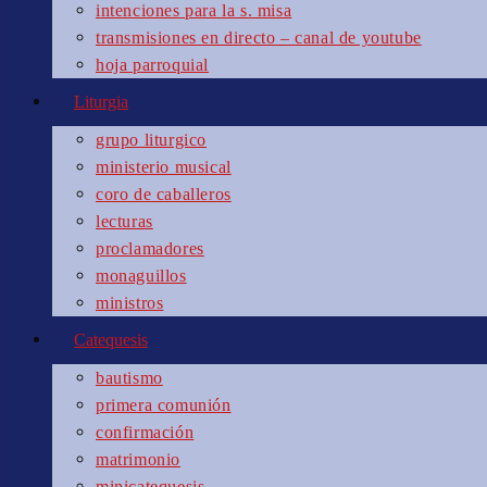
intenciones para la s. misa
transmisiones en directo – canal de youtube
hoja parroquial
Liturgia
grupo liturgico
ministerio musical
coro de caballeros
lecturas
proclamadores
monaguillos
ministros
Catequesis
bautismo
primera comunión
confirmación
matrimonio
minicatequesis