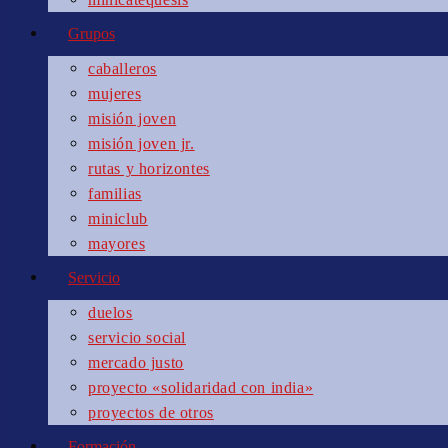
Grupos
caballeros
mujeres
misión joven
misión joven jr.
rutas y horizontes
familias
miniclub
mayores
Servicio
duelos
servicio social
mercado justo
proyecto «solidaridad con india»
proyectos de otros
Formación