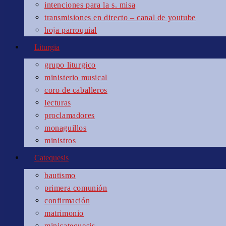
intenciones para la s. misa
transmisiones en directo – canal de youtube
hoja parroquial
Liturgia
grupo liturgico
ministerio musical
coro de caballeros
lecturas
proclamadores
monaguillos
ministros
Catequesis
bautismo
primera comunión
confirmación
matrimonio
minicatequesis