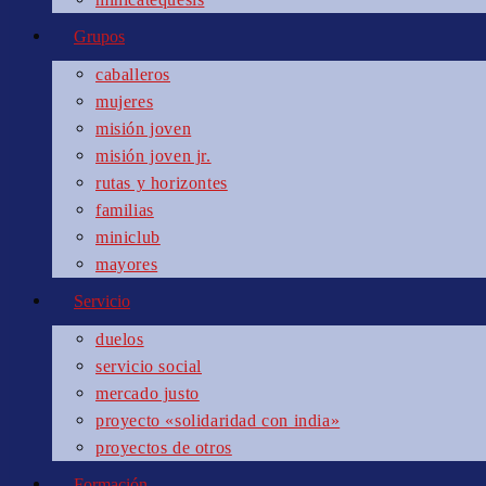
Grupos
caballeros
mujeres
misión joven
misión joven jr.
rutas y horizontes
familias
miniclub
mayores
Servicio
duelos
servicio social
mercado justo
proyecto «solidaridad con india»
proyectos de otros
Formación