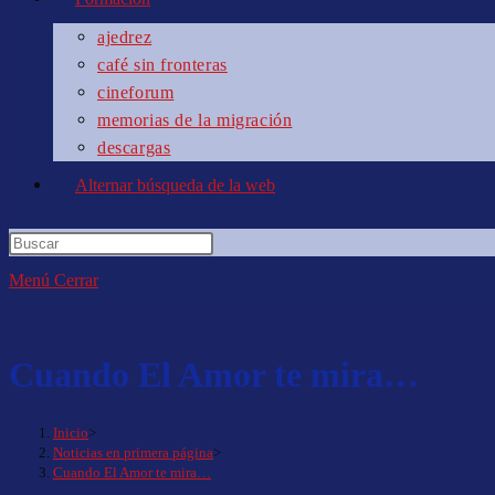
ajedrez
café sin fronteras
cineforum
memorias de la migración
descargas
Alternar búsqueda de la web
Menú
Cerrar
Cuando El Amor te mira…
Inicio
>
Noticias en primera página
>
Cuando El Amor te mira…