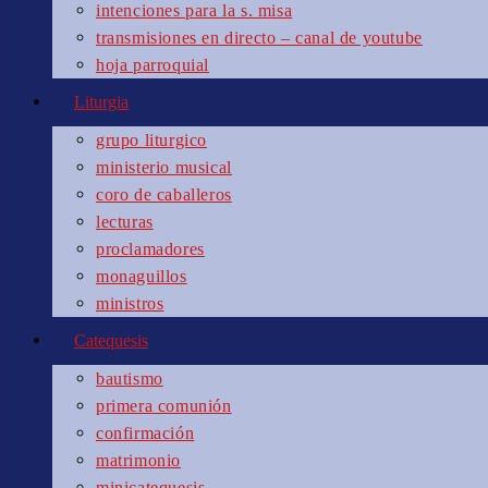
intenciones para la s. misa
transmisiones en directo – canal de youtube
hoja parroquial
Liturgia
grupo liturgico
ministerio musical
coro de caballeros
lecturas
proclamadores
monaguillos
ministros
Catequesis
bautismo
primera comunión
confirmación
matrimonio
minicatequesis