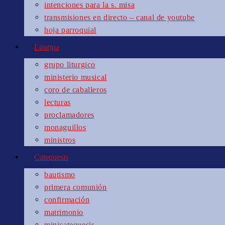
intenciones para la s. misa
transmisiones en directo – canal de youtube
hoja parroquial
Liturgia
grupo liturgico
ministerio musical
coro de caballeros
lecturas
proclamadores
monaguillos
ministros
Catequesis
bautismo
primera comunión
confirmación
matrimonio
minicatequesis