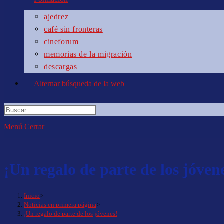
ajedrez
café sin fronteras
cineforum
memorias de la migración
descargas
Alternar búsqueda de la web
Menú
Cerrar
¡Un regalo de parte de los jóven
Inicio
>
Noticias en primera página
>
¡Un regalo de parte de los jóvenes!