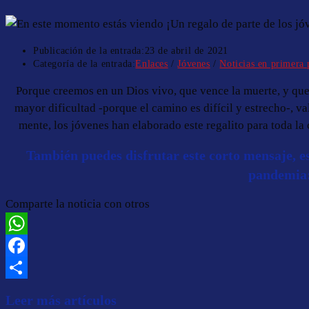
Publicación de la entrada:
23 de abril de 2021
Categoría de la entrada:
Enlaces
/
Jóvenes
/
Noticias en primera 
Porque creemos en un Dios vivo, que vence la muerte, y que 
mayor dificultad -porque el camino es difícil y estrecho-, v
mente, los jóvenes han elaborado este regalito para toda 
También puedes disfrutar este corto mensaje, e
pandemia
Comparte la noticia con otros
WhatsApp
Facebook
Compartir
Leer más artículos