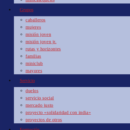
Grupos
caballeros
mujeres
misión joven
misión joven jr.
rutas y horizontes
familias
miniclub
mayores
Servicio
duelos
servicio social
mercado justo
proyecto «solidaridad con india»
proyectos de otros
Formación