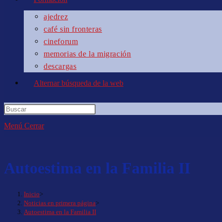
ajedrez
café sin fronteras
cineforum
memorias de la migración
descargas
Alternar búsqueda de la web
Menú
Cerrar
Autoestima en la Familia II
Inicio
>
Noticias en primera página
>
Autoestima en la Familia II