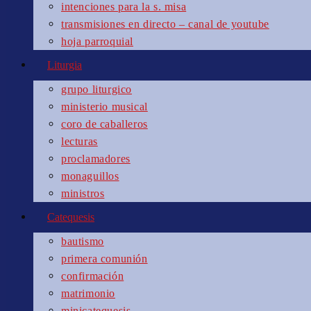
intenciones para la s. misa
transmisiones en directo – canal de youtube
hoja parroquial
Liturgia
grupo liturgico
ministerio musical
coro de caballeros
lecturas
proclamadores
monaguillos
ministros
Catequesis
bautismo
primera comunión
confirmación
matrimonio
minicatequesis