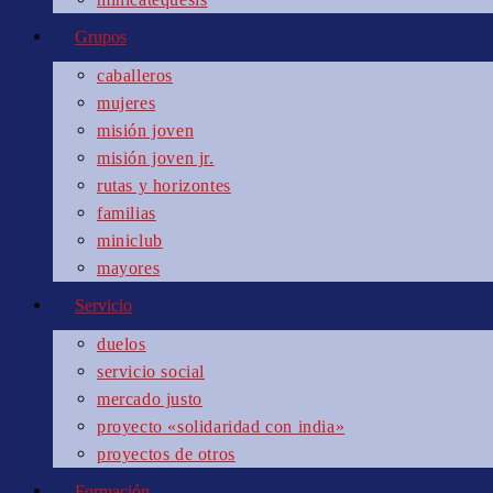
Grupos
caballeros
mujeres
misión joven
misión joven jr.
rutas y horizontes
familias
miniclub
mayores
Servicio
duelos
servicio social
mercado justo
proyecto «solidaridad con india»
proyectos de otros
Formación