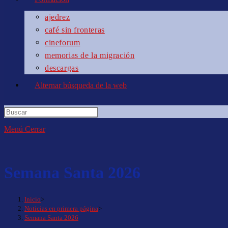
ajedrez
café sin fronteras
cineforum
memorias de la migración
descargas
Alternar búsqueda de la web
Menú
Cerrar
Semana Santa 2026
Inicio
>
Noticias en primera página
>
Semana Santa 2026