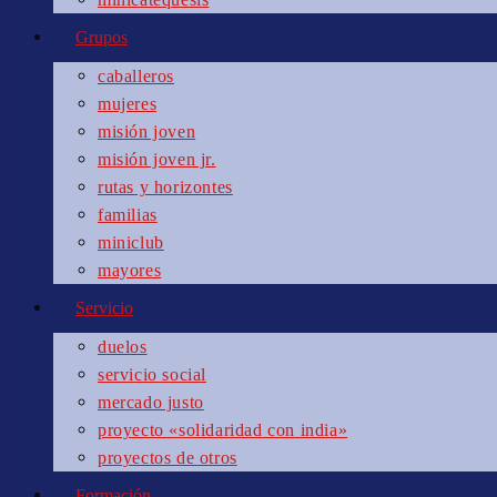
Grupos
caballeros
mujeres
misión joven
misión joven jr.
rutas y horizontes
familias
miniclub
mayores
Servicio
duelos
servicio social
mercado justo
proyecto «solidaridad con india»
proyectos de otros
Formación