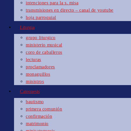
intenciones para la s. misa
transmisiones en directo – canal de youtube
hoja parroquial
Liturgia
grupo liturgico
ministerio musical
coro de caballeros
lecturas
proclamadores
monaguillos
ministros
Catequesis
bautismo
primera comunión
confirmación
matrimonio
minicatequesis